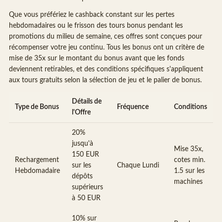
Que vous préfériez le cashback constant sur les pertes
hebdomadaires ou le frisson des tours bonus pendant les
promotions du milieu de semaine, ces offres sont conçues pour
récompenser votre jeu continu. Tous les bonus ont un critère de
mise de 35x sur le montant du bonus avant que les fonds
deviennent retirables, et des conditions spécifiques s'appliquent
aux tours gratuits selon la sélection de jeu et le palier de bonus.
Détails de
Type de Bonus
Fréquence
Conditions
l'Offre
20%
jusqu'à
Mise 35x,
150 EUR
Rechargement
cotes min.
sur les
Chaque Lundi
Hebdomadaire
1.5 sur les
dépôts
machines
supérieurs
à 50 EUR
10% sur