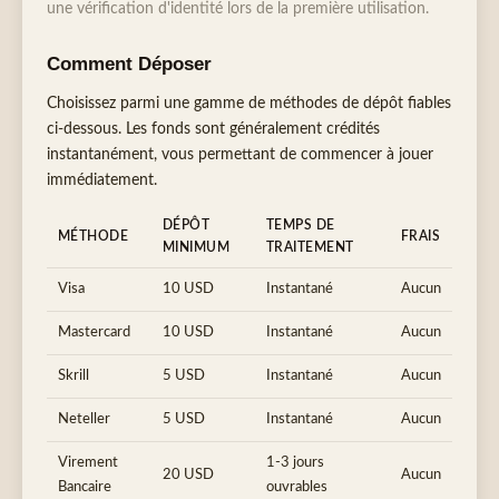
une vérification d'identité lors de la première utilisation.
Comment Déposer
Choisissez parmi une gamme de méthodes de dépôt fiables
ci-dessous. Les fonds sont généralement crédités
instantanément, vous permettant de commencer à jouer
immédiatement.
DÉPÔT
TEMPS DE
MÉTHODE
FRAIS
MINIMUM
TRAITEMENT
Visa
10 USD
Instantané
Aucun
Mastercard
10 USD
Instantané
Aucun
Skrill
5 USD
Instantané
Aucun
Neteller
5 USD
Instantané
Aucun
Virement
1-3 jours
20 USD
Aucun
Bancaire
ouvrables