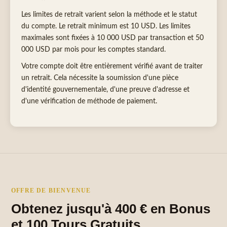
Les limites de retrait varient selon la méthode et le statut
du compte. Le retrait minimum est 10 USD. Les limites
maximales sont fixées à 10 000 USD par transaction et 50
000 USD par mois pour les comptes standard.
Votre compte doit être entièrement vérifié avant de traiter
un retrait. Cela nécessite la soumission d'une pièce
d'identité gouvernementale, d'une preuve d'adresse et
d'une vérification de méthode de paiement.
OFFRE DE BIENVENUE
Obtenez jusqu'à 400 € en Bonus
et 100 Tours Gratuits