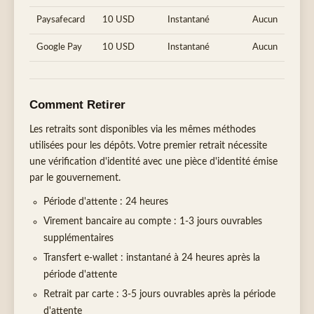
Paysafecard
10 USD
Instantané
Aucun
Google Pay
10 USD
Instantané
Aucun
Comment Retirer
Les retraits sont disponibles via les mêmes méthodes
utilisées pour les dépôts. Votre premier retrait nécessite
une vérification d'identité avec une pièce d'identité émise
par le gouvernement.
Période d'attente : 24 heures
Virement bancaire au compte : 1-3 jours ouvrables
supplémentaires
Transfert e-wallet : instantané à 24 heures après la
période d'attente
Retrait par carte : 3-5 jours ouvrables après la période
d'attente