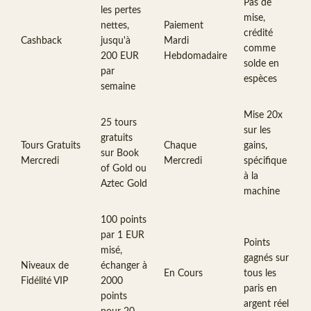
Pas de
les pertes
mise,
nettes,
Paiement
crédité
Cashback
jusqu'à
Mardi
comme
200 EUR
Hebdomadaire
solde en
par
espèces
semaine
Mise 20x
25 tours
sur les
gratuits
Tours Gratuits
Chaque
gains,
sur Book
Mercredi
Mercredi
spécifique
of Gold ou
à la
Aztec Gold
machine
100 points
par 1 EUR
Points
misé,
gagnés sur
Niveaux de
échanger à
En Cours
tous les
Fidélité VIP
2000
paris en
points
argent réel