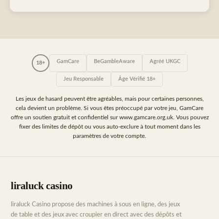
GamCare
BeGambleAware
Agréé UKGC
18+
Jeu Responsable
Âge Vérifié 18+
Les jeux de hasard peuvent être agréables, mais pour certaines personnes,
cela devient un problème. Si vous êtes préoccupé par votre jeu, GamCare
offre un soutien gratuit et confidentiel sur www.gamcare.org.uk. Vous pouvez
fixer des limites de dépôt ou vous auto-exclure à tout moment dans les
paramètres de votre compte.
liraluck casino
liraluck Casino propose des machines à sous en ligne, des jeux
de table et des jeux avec croupier en direct avec des dépôts et