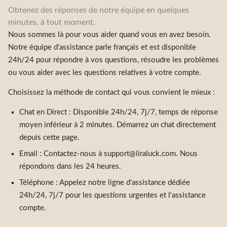
Obtenez des réponses de notre équipe en quelques
minutes, à tout moment.
Nous sommes là pour vous aider quand vous en avez besoin.
Notre équipe d'assistance parle français et est disponible
24h/24 pour répondre à vos questions, résoudre les problèmes
ou vous aider avec les questions relatives à votre compte.
Choisissez la méthode de contact qui vous convient le mieux :
Chat en Direct : Disponible 24h/24, 7j/7, temps de réponse
moyen inférieur à 2 minutes. Démarrez un chat directement
depuis cette page.
Email : Contactez-nous à
support@liraluck.com
. Nous
répondons dans les 24 heures.
Téléphone : Appelez notre ligne d'assistance dédiée
24h/24, 7j/7 pour les questions urgentes et l'assistance
compte.