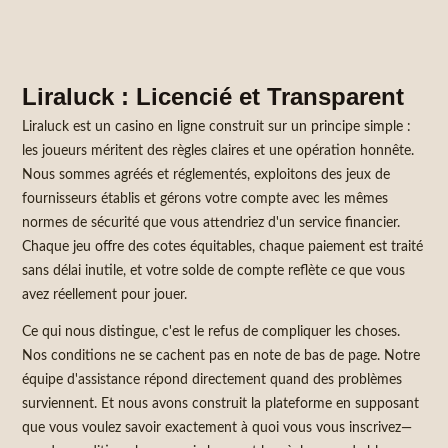
Liraluck : Licencié et Transparent
Liraluck est un casino en ligne construit sur un principe simple :
les joueurs méritent des règles claires et une opération honnête.
Nous sommes agréés et réglementés, exploitons des jeux de
fournisseurs établis et gérons votre compte avec les mêmes
normes de sécurité que vous attendriez d'un service financier.
Chaque jeu offre des cotes équitables, chaque paiement est traité
sans délai inutile, et votre solde de compte reflète ce que vous
avez réellement pour jouer.
Ce qui nous distingue, c'est le refus de compliquer les choses.
Nos conditions ne se cachent pas en note de bas de page. Notre
équipe d'assistance répond directement quand des problèmes
surviennent. Et nous avons construit la plateforme en supposant
que vous voulez savoir exactement à quoi vous vous inscrivez—