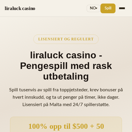
liraluck casino
NO
Spill
▾
Bonuser
Spill
LISENSIERT OG REGULERT
liraluck casino -
Live Casino
Pengespill med rask
Hjelp
utbetaling
Spill tusenvis av spill fra toppjetsteder, krev bonuser på
hvert innskudd, og ta ut penger på timer, ikke dager.
Lisensiert på Malta med 24/7 spillerstøtte.
100% opp til $500 + 50