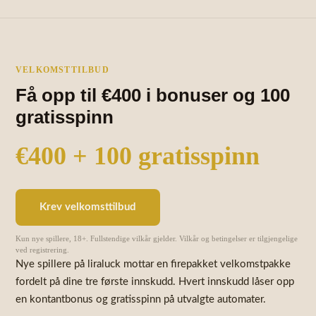
VELKOMSTTILBUD
Få opp til €400 i bonuser og 100
gratisspinn
€400 + 100 gratisspinn
Krev velkomsttilbud
Kun nye spillere, 18+. Fullstendige vilkår gjelder. Vilkår og betingelser er tilgjengelige
ved registrering.
Nye spillere på liraluck mottar en firepakket velkomstpakke
fordelt på dine tre første innskudd. Hvert innskudd låser opp
en kontantbonus og gratisspinn på utvalgte automater.