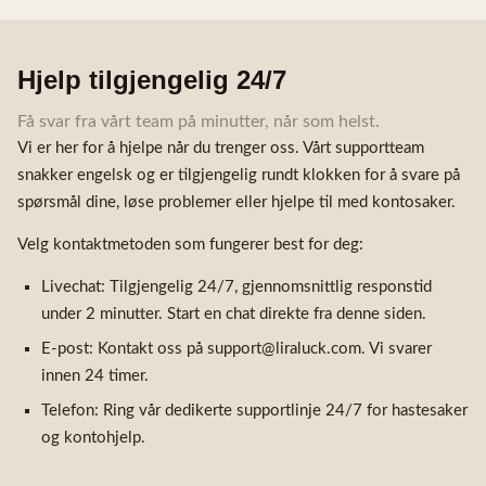
Hjelp tilgjengelig 24/7
Få svar fra vårt team på minutter, når som helst.
Vi er her for å hjelpe når du trenger oss. Vårt supportteam
snakker engelsk og er tilgjengelig rundt klokken for å svare på
spørsmål dine, løse problemer eller hjelpe til med kontosaker.
Velg kontaktmetoden som fungerer best for deg:
Livechat: Tilgjengelig 24/7, gjennomsnittlig responstid
under 2 minutter. Start en chat direkte fra denne siden.
E-post: Kontakt oss på
support@liraluck.com
. Vi svarer
innen 24 timer.
Telefon: Ring vår dedikerte supportlinje 24/7 for hastesaker
og kontohjelp.