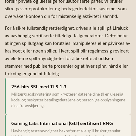
forblir private og uleselige for uautoriserte parter. Vi bruker
sikre passordprotokoller og bedrageridetektor-systemer som
overvåker kontoen din for mistenkelig aktivitet i sanntid.
For å sikre fullstendig rettferdighet, drives alle spill på Liraluck
av uavhengig sertifiserte tilfeldige tallgeneratorer. Dette betyr
at ingen spillutgang kan forutsies, manipuleres eller påvirkes av
kasinoet eller noen spiller. Hvert spill blir regelmessig revidert
av eksterne spill-myndigheter for å bekrefte at oddsen
stemmer med publiserte prosenter og at hver spinn, hånd eller
trekning er genuint tilfeldig.
256-bits SSL med TLS 1.3
Militærgradskryptering som krypterer dataene dine til en uleselig
kode, og beskytter betalingsdetaljene og personlige opplysningene
dine fra avskjæring.
Gaming Labs International (GLI) sertifisert RNG
Uavhengig testemyndighet bekrefter at alle spill bruker genuint