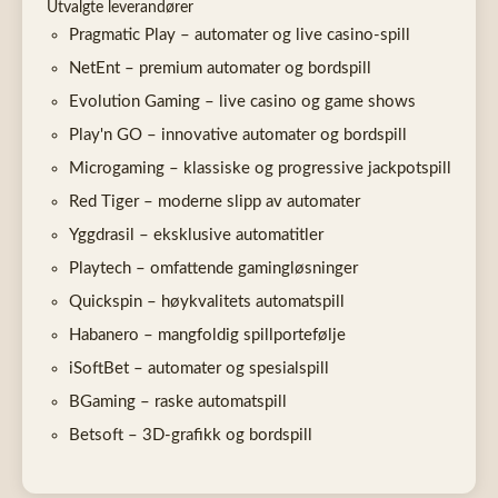
Utvalgte leverandører
Pragmatic Play – automater og live casino-spill
NetEnt – premium automater og bordspill
Evolution Gaming – live casino og game shows
Play'n GO – innovative automater og bordspill
Microgaming – klassiske og progressive jackpotspill
Red Tiger – moderne slipp av automater
Yggdrasil – eksklusive automatitler
Playtech – omfattende gamingløsninger
Quickspin – høykvalitets automatspill
Habanero – mangfoldig spillportefølje
iSoftBet – automater og spesialspill
BGaming – raske automatspill
Betsoft – 3D-grafikk og bordspill