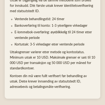
Uttak er tilgjengelig via de samme metodene som brukes
for innskudd. Ditt første uttak krever identitetsverifisering
med statsutstedt ID.
Ventende behandlingstid: 24 timer
Bankoverføring til konto: 1-3 ytterligere virkedager
E-lommebok-overføring: øyeblikkelig til 24 timer etter
ventende periode
Kortuttak: 3-5 virkedager etter ventende periode
Uttaksgrenser varierer etter metode og kontostatus.
Minimum uttak er 10 USD. Maksimale grenser er satt til 10
000 USD per transaksjon og 50 000 USD per måned for
standardkontoer.
Kontoen din må være fullt verifisert før behandling av
uttak. Dette krever innsending av statsutstedt ID,
adressebevis og betalingsmåte-verifisering.