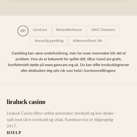
GamCare
BeGambleAware
UKGC lisensiert
18+
Ansvarlig gambling
Aldersverifisert 18+
Gambling kan være underholdning, men for noen mennesker blir det et
problem. Hvis du er bekymret for spillet ditt, tilbyr GamCare gratis,
konfidensielt støtte på www.gamcare.org.uk. Du kan stille innskuddsgrenser
eller ekskludere deg selv når som helst i kontoinnstillingene.
liraluck casino
Liraluck Casino tilbyr online automater, bordspill og live-dealer-
spill med sikre innskudd og uttak. Kundeservice er tilgjengelig
24/7.
HJELP